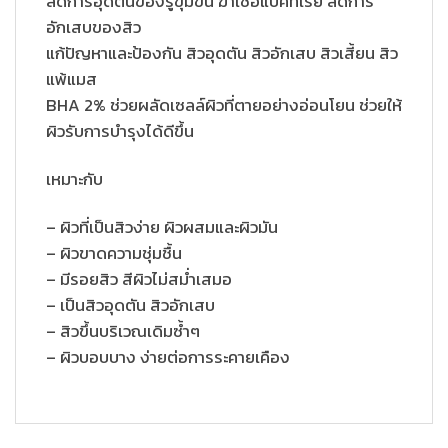
ลดการอุดตันของรูขุมขน ฆ่าเชื้อแบคทีเรีย ลดการ
อักเสบของสิว
แก้ปัญหาและป้องกัน สิวอุดตัน สิวอักเสบ สิวเสี้ยน สิว
แพ้แมส
BHA 2% ช่วยผลัดเซลล์ผิวที่ตายอย่างอ่อนโยน ช่วยให้
ผิวรับการบำรุงได้ดีขึ้น
เหมาะกับ
– ผิวที่เป็นสิวง่าย ผิวผสมและผิวมัน
– ผิวขาดความชุ่มชื้น
– มีรอยสิว สีผิวไม่สม่ำเสมอ
– เป็นสิวอุดตัน สิวอักเสบ
– สิวขึ้นบริเวณเดิมซ้ำๆ
– ผิวบอบบาง ง่ายต่อการระคายเคือง