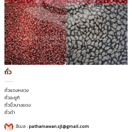
ถั่ว
ถั่วแดงหลวง
ถั่วอะซูกิ
ถั่วนิ้วนางแดง
ถั่วดำ
อีเมล :
pathamawan.sjl@gmail.com