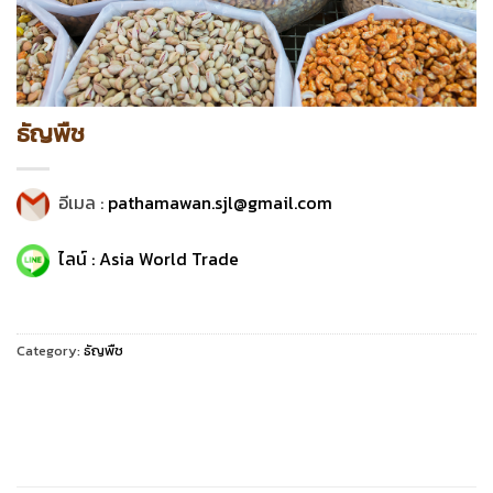
ธัญพืช
อีเมล :
pathamawan.sjl@gmail.com
ไลน์ : Asia World Trade
Category:
ธัญพืช